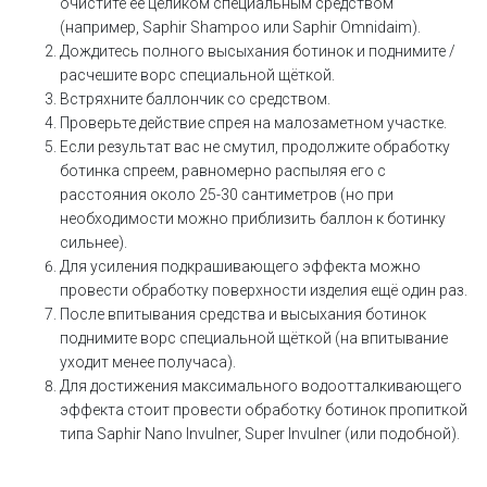
очистите её целиком специальным средством
(например, Saphir Shampoo или Saphir Omnidaim).
Дождитесь полного высыхания ботинок и поднимите /
расчешите ворс специальной щёткой.
Встряхните баллончик со средством.
Проверьте действие спрея на малозаметном участке.
Если результат вас не смутил, продолжите обработку
ботинка спреем, равномерно распыляя его с
расстояния около 25-30 сантиметров (но при
необходимости можно приблизить баллон к ботинку
сильнее).
Для усиления подкрашивающего эффекта можно
провести обработку поверхности изделия ещё один раз.
После впитывания средства и высыхания ботинок
поднимите ворс специальной щёткой (на впитывание
уходит менее получаса).
Для достижения максимального водоотталкивающего
эффекта стоит провести обработку ботинок пропиткой
типа Saphir Nano Invulner, Super Invulner (или подобной).