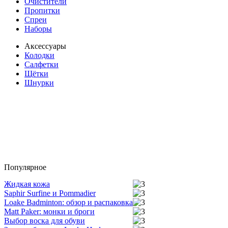
Очистители
Пропитки
Спреи
Наборы
Аксессуары
Колодки
Салфетки
Щётки
Шнурки
Популярное
Жидкая кожа
Saphir Surfine и Pommadier
Loake Badminton: обзор и распаковка
Matt Paker: монки и броги
Выбор воска для обуви