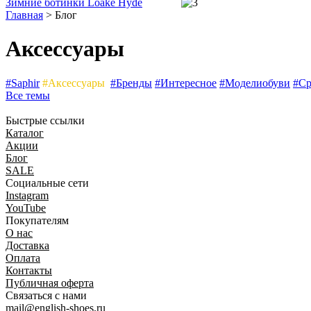
Зимние ботинки Loake Hyde
Главная
>
Блог
Аксессуары
#Saphir
#Аксессуары
#Бренды
#Интересное
#Моделиобуви
#Ср
Все темы
Быстрые ссылки
Каталог
Акции
Блог
SALE
Социальные сети
Instagram
YouTube
Покупателям
O нас
Доставка
Оплата
Контакты
Публичная оферта
Связаться с нами
mail@english-shoes.ru