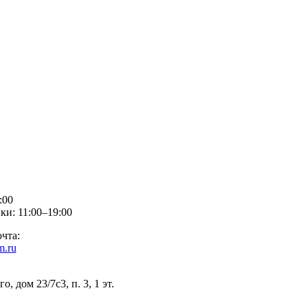
:00
ки: 11:00–19:00
чта:
m.ru
о, дом 23/7c3, п. 3, 1 эт.