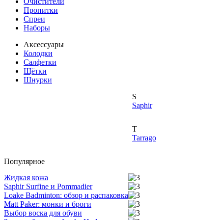
Очистители
Пропитки
Спреи
Наборы
Аксессуары
Колодки
Салфетки
Щётки
Шнурки
S
Saphir
T
Tarrago
Популярное
Жидкая кожа
Saphir Surfine и Pommadier
Loake Badminton: обзор и распаковка
Matt Paker: монки и броги
Выбор воска для обуви