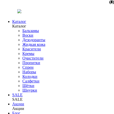
(2)
(1)
(1)
(1)
(1)
(1)
(1)
(8)
(6)
(2)
(8)
Каталог
Каталог
Бальзамы
Воски
Дезодоранты
Жидкая кожа
Красители
Кремы
Очистители
Пропитки
Спреи
Наборы
Колодки
Салфетки
Щётки
Шнурки
SALE
SALE
Акции
Акции
Блог