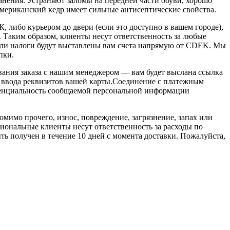
нения. Устраняют заломы на передней части обуви, хорошо
Американский кедр имеет сильные антисептические свойства.
 либо курьером до двери (если это доступно в вашем городе),
 Таким образом, клиенты несут ответственность за любые
ли налоги будут выставлены вам счета напрямую от CDEK. Мы
пки.
ования заказа с нашим менеджером — вам будет выслана ссылка
 ввода реквизитов вашей карты.Соединение с платежным
енциальность сообщаемой персональной информации
мимо прочего, износ, повреждение, загрязнение, запах или
иональные клиенты несут ответственность за расходы по
ыть получен в течение 10 дней с момента доставки. Пожалуйста,