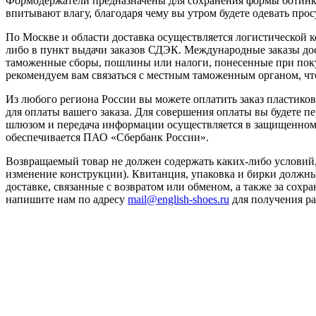
Формодержатели предназначены для сохранения формы ботинка 
впитывают влагу, благодаря чему вы утром будете одевать про
По Москве и области доставка осуществляется логистической к
либо в пункт выдачи заказов СДЭК. Международные заказы дос
таможенные сборы, пошлины или налоги, понесенные при пок
рекомендуем вам связаться с местным таможенным органом, чт
Из любого региона России вы можете оплатить заказ пластико
для оплаты вашего заказа. Для совершения оплаты вы будете
шлюзом и передача информации осуществляется в защищенном
обеспечивается ПАО «Сбербанк России».
Возвращаемый товар не должен содержать каких-либо условий, 
изменение конструкции). Квитанция, упаковка и бирки должны
доставке, связанные с возвратом или обменом, а также за сохра
напишите нам по адресу
mail@english-shoes.ru
для получения ра