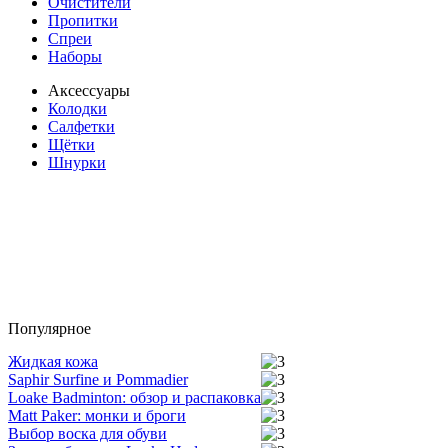
Очистители
Пропитки
Спреи
Наборы
Аксессуары
Колодки
Салфетки
Щётки
Шнурки
Популярное
Жидкая кожа
Saphir Surfine и Pommadier
Loake Badminton: обзор и распаковка
Matt Paker: монки и броги
Выбор воска для обуви