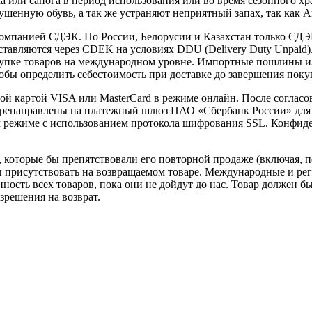
или сапога в период использования или во время сезонного хра
сушенную обувь, а так же устраняют неприятный запах, так как 
омпанией СДЭК. По России, Белорусии и Казахстан только СДЭК,
тавляются через CDEK на условиях DDU (Delivery Duty Unpaid).
упке товаров на международном уровне. Импортные пошлины и
обы определить себестоимость при доставке до завершения поку
вой картой VISA или MasterCard в режиме онлайн. После соглас
 перенаправлены на платежный шлюз ПАО «Сбербанк России» для
 режиме с использованием протокола шифрования SSL. Конфид
которые бы препятствовали его повторной продаже (включая, по
 присутствовать на возвращаемом товаре. Международные и рег
нность всех товаров, пока они не дойдут до нас. Товар должен б
зрешения на возврат.