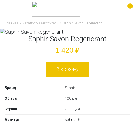
0
Главная
>
Каталог
>
Очистители
>
Saphir Savon Regenerant
Saphir Savon Regenerant
1 420 ₽
В корзину
Бренд
Saphir
Объем
100 мл
Страна
Франция
Артикул
sphr0504