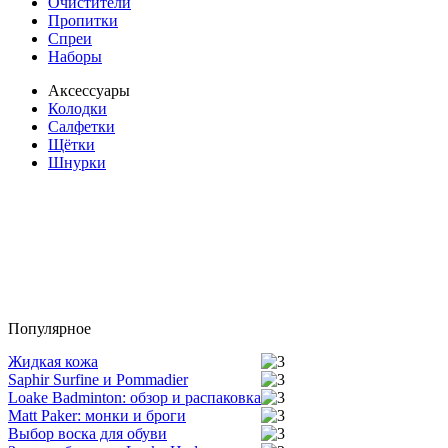
Очистители
Пропитки
Спреи
Наборы
Аксессуары
Колодки
Салфетки
Щётки
Шнурки
Популярное
Жидкая кожа
Saphir Surfine и Pommadier
Loake Badminton: обзор и распаковка
Matt Paker: монки и броги
Выбор воска для обуви