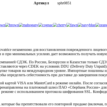
Артикул
sphr0851
vatrice незаменимо для восстановления поврежденного лицевого
 и при минимальных усилиях дает возможность получать новую
омпанией СДЭК. По России, Белорусии и Казахстан только СДЭК,
тавляются через CDEK на условиях DDU (Delivery Duty Unpaid).
упке товаров на международном уровне. Импортные пошлины и
обы определить себестоимость при доставке до завершения поку
вой картой VISA или MasterCard в режиме онлайн. После соглас
 перенаправлены на платежный шлюз ПАО «Сбербанк России» для
 режиме с использованием протокола шифрования SSL. Конфид
которые бы препятствовали его повторной продаже (включая, по