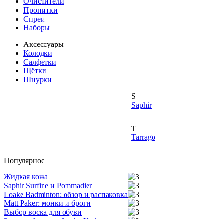
Очистители
Пропитки
Спреи
Наборы
Аксессуары
Колодки
Салфетки
Щётки
Шнурки
S
Saphir
T
Tarrago
Популярное
Жидкая кожа
Saphir Surfine и Pommadier
Loake Badminton: обзор и распаковка
Matt Paker: монки и броги
Выбор воска для обуви