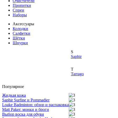
Очистители
Пропитки
Спреи
Наборы
Аксессуары
Колодки
Салфетки
Щётки
Шнурки
S
Saphir
T
Tarrago
Популярное
Жидкая кожа
Saphir Surfine и Pommadier
Loake Badminton: обзор и распаковка
Matt Paker: монки и броги
Выбор воска для обуви